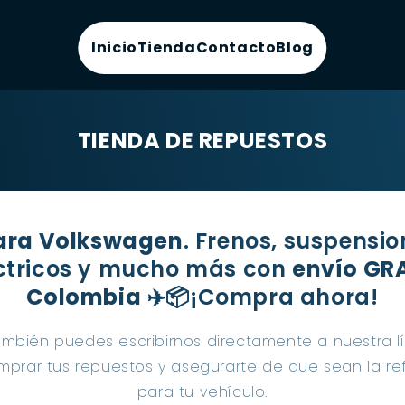
Inicio
Tienda
Contacto
Blog
TIENDA DE REPUESTOS
ara Volkswagen
. Frenos, suspensi
ectricos y mucho más con
envío GRA
Colombia
✈️📦¡Compra ahora!
mbién puedes escribirnos directamente a nuestra l
prar tus repuestos y asegurarte de que sean la r
para tu vehículo.