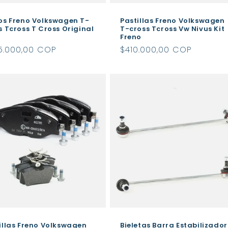
os Freno Volkswagen T-
Pastillas Freno Volkswagen
s Tcross T Cross Original
T-cross Tcross Vw Nivus Kit
Freno
cio
5.000,00 COP
Precio
$410.000,00 COP
itual
habitual
illas Freno Volkswagen
Bieletas Barra Estabilizado