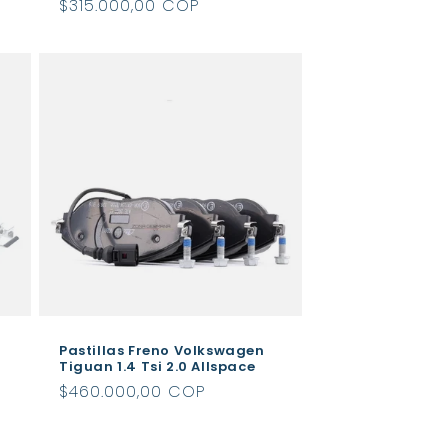
Precio
$315.000,00 COP
habitual
Pastillas Freno Volkswagen
Tiguan 1.4 Tsi 2.0 Allspace
Precio
$460.000,00 COP
habitual