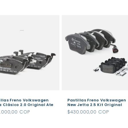
itual
habitual
illas Freno Volkswagen
Pastillas Freno Volkswagen
a Clásico 2.0 Original Ate
New Jetta 2.5 Kit Original
cio
9.000,00 COP
Precio
$430.000,00 COP
itual
habitual