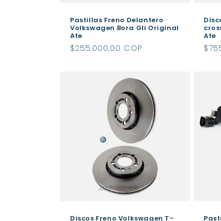
Pastillas Freno Delantero
Disc
Volkswagen Bora Gli Original
cros
Ate
Ate
Precio
$255.000,00 COP
Pre
$75
habitual
hab
Discos Freno Volkswagen T-
Past