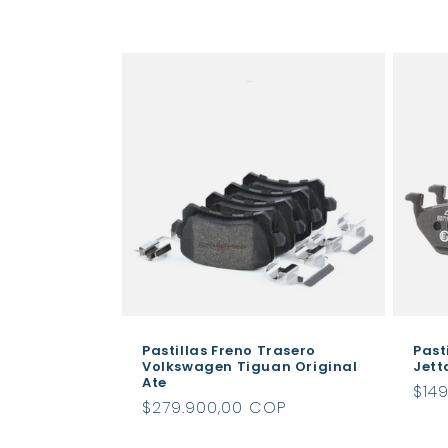
habitual
hab
Pastillas Freno Trasero
Past
Volkswagen Tiguan Original
Jett
Ate
Pre
$14
Precio
$279.900,00 COP
hab
habitual