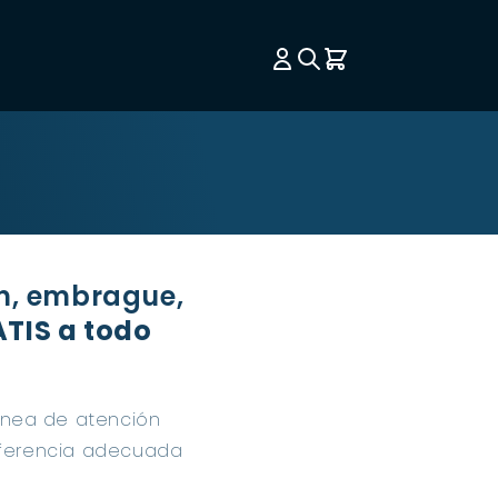
on, embrague,
TIS a todo
ínea de atención
eferencia adecuada