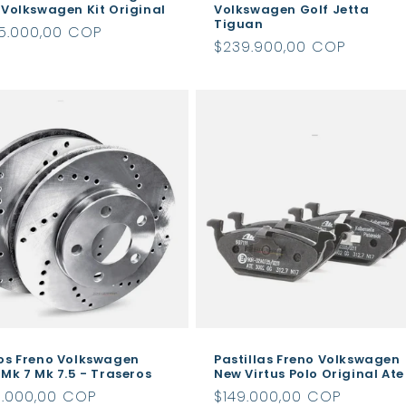
 Volkswagen Kit Original
Volkswagen Golf Jetta
Tiguan
cio
5.000,00 COP
Precio
$239.900,00 COP
itual
habitual
os Freno Volkswagen
Pastillas Freno Volkswagen
 Mk 7 Mk 7.5 - Traseros
New Virtus Polo Original Ate
cio
0.000,00 COP
Precio
$149.000,00 COP