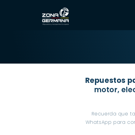
Ir
directamente
al contenido
Repuestos p
motor, el
Recuerda que ta
WhatsApp para com