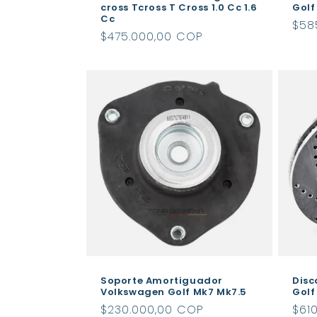
cross Tcross T Cross 1.0 Cc 1.6
Golf
Cc
Pre
$58
Precio
$475.000,00 COP
hab
habitual
Soporte Amortiguador
Disc
Volkswagen Golf Mk7 Mk7.5
Golf
Precio
$230.000,00 COP
Pre
$61