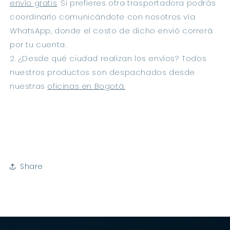
envío gratis
. Si prefieres otra trasportadora podrás 
coordinarlo comunicándote con nosotros vía 
WhatsApp, donde el costo de dicho envió correrá 
por tu cuenta.
2. ¿Desde qué ciudad realizan los envíos? Todos 
nuestros productos son despachados desde 
nuestras 
oficinas en Bogotá.
Share