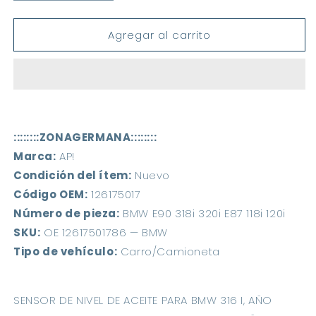
cantidad
cantidad
para
para
Agregar al carrito
Sensor
Sensor
Nivel
Nivel
Aceite
Aceite
Bmw
Bmw
E90
E90
318i
318i
320i
320i
::::::::ZONAGERMANA:::::::: 
E87
E87
118i
118i
Marca:
 AP! 
120i
120i
Condición del ítem:
 Nuevo 
E46
E46
Código OEM:
 126175017 
318i
318i
Número de pieza:
 BMW E90 318i 320i E87 118i 120i 
SKU:
 OE 12617501786 — BMW 
Tipo de vehículo:
 Carro/Camioneta 
SENSOR DE NIVEL DE ACEITE PARA BMW 316 I, AÑO 