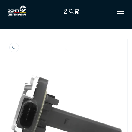
Ir
directamente
al contenido
Ir
directamente
a la
información
del producto