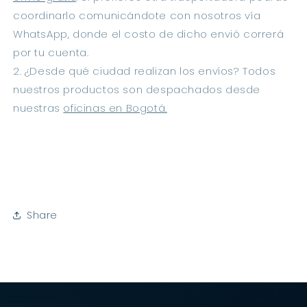
coordinarlo comunicándote con nosotros vía 
WhatsApp, donde el costo de dicho envió correrá 
por tu cuenta.
2. ¿Desde qué ciudad realizan los envíos? Todos 
nuestros productos son despachados desde 
nuestras 
oficinas en Bogotá.
Share