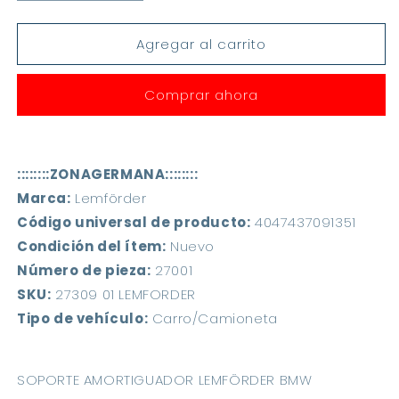
cantidad
cantidad
para
para
Agregar al carrito
Soporte
Soporte
Amortiguador
Amortiguador
Bmw
Bmw
Comprar ahora
E36
E36
325i
325i
318i
318i
328i
328i
::::::::ZONAGERMANA:::::::: 
-
-
Delantero
Delantero
Marca:
 Lemförder 
Código universal de producto:
 4047437091351 
Condición del ítem:
 Nuevo 
Número de pieza:
 27001 
SKU:
 27309 01 LEMFORDER 
Tipo de vehículo:
 Carro/Camioneta 
SOPORTE AMORTIGUADOR LEMFÖRDER BMW