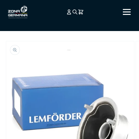
Ir
directamente
al contenido
Ir
directamente
a la
información
del producto