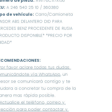
úmero de pieza:
 AW176C117X156 
KU:
 A 246 540 25 10 / 360380 
po de vehículo:
 Carro/Camioneta 
NSOR ABS DELANTERO DID PARA 
RCEDES BENZ PROCEDENTE DE RUSIA 
RODUCTO DISPONIBLE* *PRECIO POR 
IDAD*
ECOMENDACIONES: 
Por favor aclare todas tus dudas 
omunicándote vía WhatsApp
, un 
esor se comunicará contigo y te 
udara a concretar tu compra de la 
nera mas rápida posible.
 Actualice el teléfono, correo y 
rección para poder contactar y 