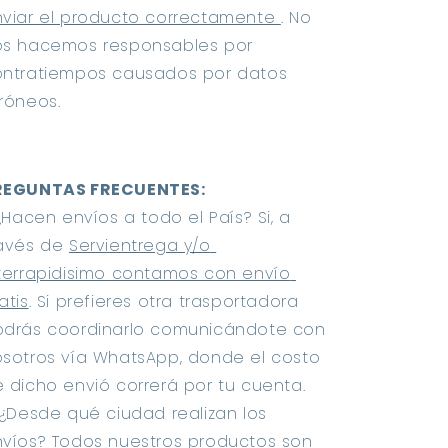
viar el producto correctamente 
. No 
s hacemos responsables por 
ntratiempos causados por datos 
róneos.
REGUNTAS FRECUENTES:
 ¿Hacen envíos a todo el País? Si, a 
avés de 
Servientrega y/o 
terrapidisimo contamos con envío 
atis
. Si prefieres otra trasportadora 
drás coordinarlo comunicándote con 
sotros vía WhatsApp, donde el costo 
 dicho envió correrá por tu cuenta.
 ¿Desde qué ciudad realizan los 
víos? Todos nuestros productos son 