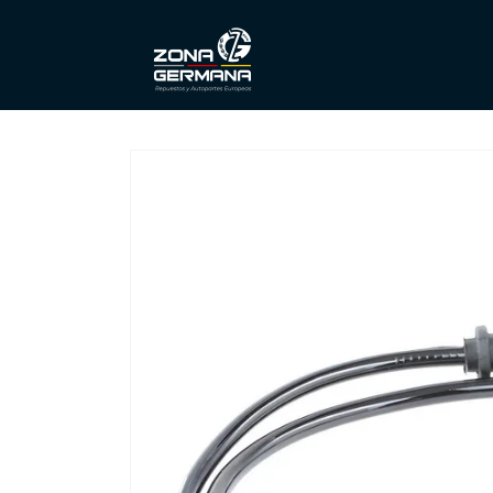
Ir
directamente
al contenido
Ir
directamente
a la
información
del producto