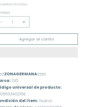
abitual
puestos incluidos.
ntidad
Reducir
Aumentar
cantidad
cantidad
para
para
Agregar al carrito
Sensor
Sensor
Abs
Abs
Delantero
Delantero
Mercedes
Mercedes
Benz
Benz
A200
A200
A
A
::::::ZONAGERMANA:::::::: 
200
200
A220
A220
arca:
 DID 
A250
A250
ódigo universal de producto:
06633402156 
ndición del ítem:
 Nuevo 