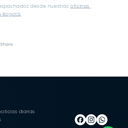
espachados desde nuestras 
oficinas 
 Bogotá.
Share
oticias diarias
s