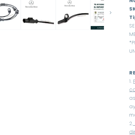
N
S
Ti
SE
ME
*P
UN
R
1. 
c
as
ay
ma
2.
di