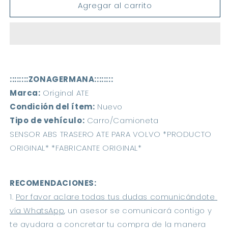
Agregar al carrito
Sensor
Sensor
Abs
Abs
Volvo
Volvo
Xc60
Xc60
S60
S60
S80
S80
-
-
::::::::ZONAGERMANA:::::::: 
Trasero
Trasero
Marca:
 Original ATE 
Condición del ítem:
 Nuevo 
Tipo de vehículo:
 Carro/Camioneta 
SENSOR ABS TRASERO ATE PARA VOLVO *PRODUCTO 
ORIGINAL* *FABRICANTE ORIGINAL*
RECOMENDACIONES: 
1. 
Por favor aclare todas tus dudas comunicándote 
vía WhatsApp
, un asesor se comunicará contigo y 
te ayudara a concretar tu compra de la manera 