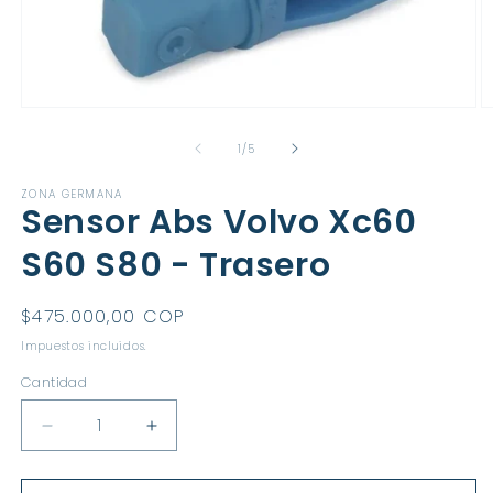
Abrir
Ab
elemento
e
multimedia
m
de
1
/
5
1
2
en
e
ZONA GERMANA
una
u
Sensor Abs Volvo Xc60
ventana
v
modal
m
S60 S80 - Trasero
Precio
$475.000,00 COP
habitual
Impuestos incluidos.
Cantidad
Reducir
Aumentar
cantidad
cantidad
para
para