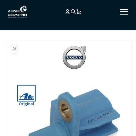
Ir
directamente
al contenido
Ir
directamente
a la
información
del producto